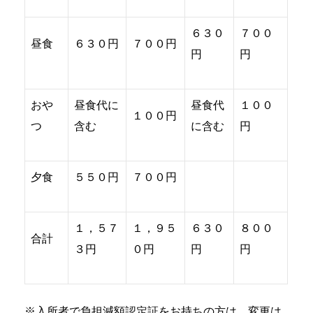
６３０
７００
昼食
６３０円
７００円
円
円
おや
昼食代に
昼食代
１００
１００円
つ
含む
に含む
円
夕食
５５０円
７００円
１，５７
１，９５
６３０
８００
合計
３円
０円
円
円
※入所者で負担減額認定証をお持ちの方は、変更は