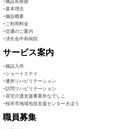
−
施設長挨拶
−
基本理念
−
施設概要
−
ご利用料金
−
交通のご案内
−
済生会中和病院
サービス案内
−
施設入所
−
ショートステイ
−
通所リハビリテーション
−
訪問リハビリテーション
−
居宅介護支援事業所なでしこ
−
桜井市地域包括支援センターきぼう
職員募集